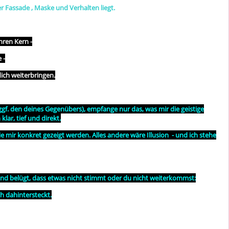
er Fassade , Maske und Verhalten liegt.
hren Kern -
 -
dich weiterbringen.
gf. den deines Gegenübers), empfange nur das, was mir die geistige
lar, tief und direkt.
 mir konkret gezeigt werden. Alles andere wäre Illusion - und ich stehe
and belügt, dass etwas nicht stimmt oder du nicht weiterkommst:
ch dahintersteckt.