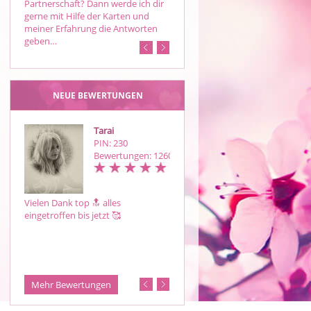
Partnerschaft? Dann werde ich dir
Hellsicht mit ganzheitlichem
gerne mit Hilfe der Karten und
Coaching. Ich arbeite ehrlich und
meiner Erfahrung die Antworten
lösungsorientiert – nicht nur auf 
geben…
NEUE BEWERTUNGEN
Tarai
Tarai
PIN: 230
PIN: 230
Bewertungen: 1260
Bewertungen: 12
Vielen Dank top 🔝 alles
Baue wie immer auf dein Können
eingetroffen bis jetzt 🥰
top 🔝 großartig 🥰
Mehr Bewertungen