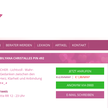
N
BERATER WERDEN
LEXIKON
ARTIKEL
KONTAKT
BILYANA CHRISTALLES
PIN 492
HER - Lichtvoll - Wahr-
JETZT ANRUFEN
e Gedanken zwischen den
|
€ 2,99/MIN
*
€ 1,88/MIN
*
Herz, Klarheit und Anbindung
le◕‿◕
ANONYM VIA 0900
inweis
E-MAIL SCHREIBEN
tte RR 12 - 23 Uhr