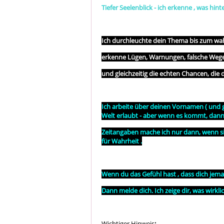
Tiefer Seelenblick
- ich erkenne , was hint
Ich durchleuchte dein Thema bis zum wa
erkenne Lügen, Warnungen, falsche Wege
und gleichzeitig die echten Chancen, die 
Ich arbeite über deinen Vornamen ( und g
Welt erlaubt - aber wenn es kommt, dann k
Zeitangaben mache ich nur dann, wenn sie
für Wahrheit .
Wenn du das Gefühl hast , dass dich jem
Dann melde dich. Ich zeige dir, was wirkli
Wichtiger Hinweis
: