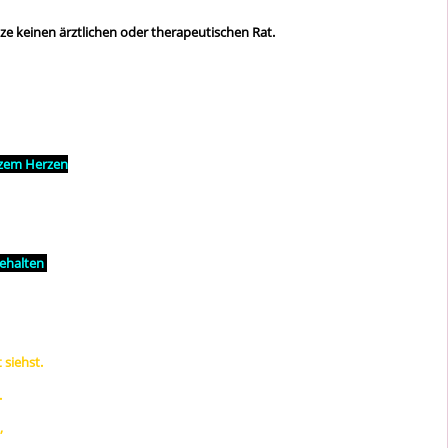
ze keinen ärztlichen oder therapeutischen Rat.
anzem Herzen
rbehalten
 siehst.
.
,