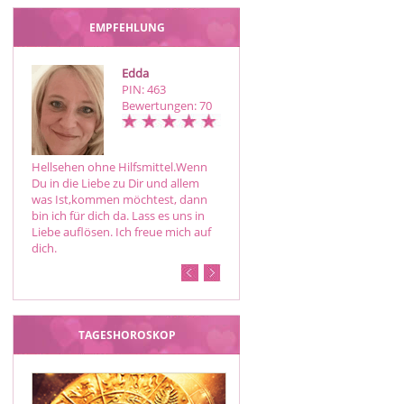
EMPFEHLUNG
Edda
Frau Gottes
PIN: 463
PIN: 315
Bewertungen: 70
Bewertungen: 71
Hellsehen ohne Hilfsmittel.Wenn
❤ Nicht jede Antwort liegt in der
Du in die Liebe zu Dir und allem
Zukunft. Manchmal liegt sie in der
was Ist,kommen möchtest, dann
Ursache. Liebe, Beruf oder
bin ich für dich da. Lass es uns in
Lebensweg ich schaue hinter die
Liebe auflösen. Ich freue mich auf
Kulissen deines Themas.
dich.
TAGESHOROSKOP