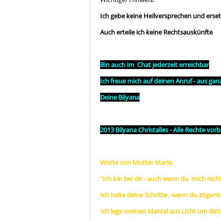
Ich gebe keine Heilversprechen und erset
Auch erteile ich keine Rechtsauskünfte
Bin auch im Chat jederzeit erreichbar
Ich freue mich auf deinen Anruf - aus g
Deine Bilyana
2013 Bilyana Christalles - Alle Rechte vo
Worte von Mutter Maria:
"Ich bin bei dir - auch wenn du mich nicht
Ich halte deine Schritte , wenn du zögerst
Ich lege meinen Mantel aus Licht um dich