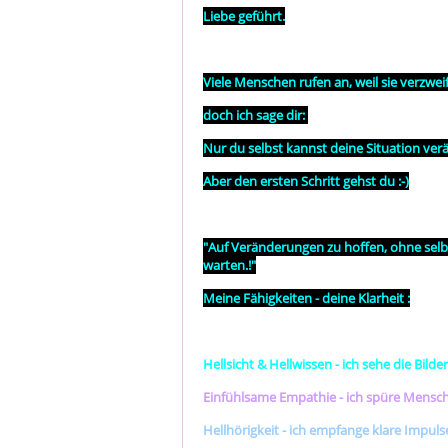
Liebe geführt.
Viele Menschen rufen an, weil sie verzwei
doch ich sage dir:
Nur du selbst kannst deine Situation verän
Aber den ersten Schritt gehst du :-)
"Auf Veränderungen zu hoffen, ohne selbs
warten.!"
Meine Fähigkeiten - deine Klarheit :
Hellsicht & Hellwissen
- ich sehe die Bild
Einfühlsame Empathie
- ich spüre Mensch
Hellhörigkeit - ich empfange klare Impu