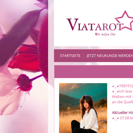
STARTSEITE
JETZT NEUKUNDE WERDE
◕‿◕TREFFSIC
◕‿◕Ich les
Welten-mit 
an die Quel
Aktueller H
◕‿◕ 07.08 bi