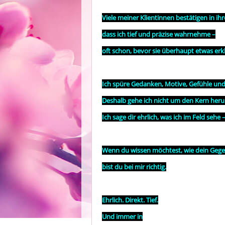
Viele meiner Klientinnen bestätigen in i
dass ich tief und präzise wahrnehme –
oft schon, bevor sie überhaupt etwas erk
Ich spüre Gedanken, Motive, Gefühle un
Deshalb gehe ich nicht um den Kern her
Ich sage dir ehrlich, was ich im Feld sehe
Wenn du wissen möchtest, wie dein Gegenü
bist du bei mir richtig.
Ehrlich. Direkt. Tief.
Und immer in