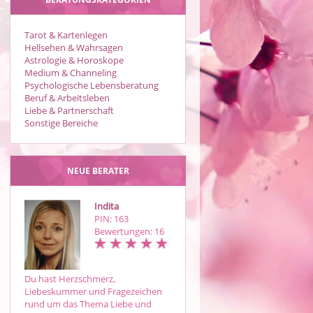
Tarot & Kartenlegen
Hellsehen & Wahrsagen
Astrologie & Horoskope
Medium & Channeling
Psychologische Lebensberatung
Beruf & Arbeitsleben
Liebe & Partnerschaft
Sonstige Bereiche
NEUE BERATER
Indita
Bine
PIN: 163
PIN: 745
Bewertungen: 16
Bewertungen: 3
Du hast Herzschmerz,
Mit über 30 Jahren Erfahrung
Liebeskummer und Fragezeichen
verbinde ich Tarot,
rund um das Thema Liebe und
Lenormandkarten und intuitive