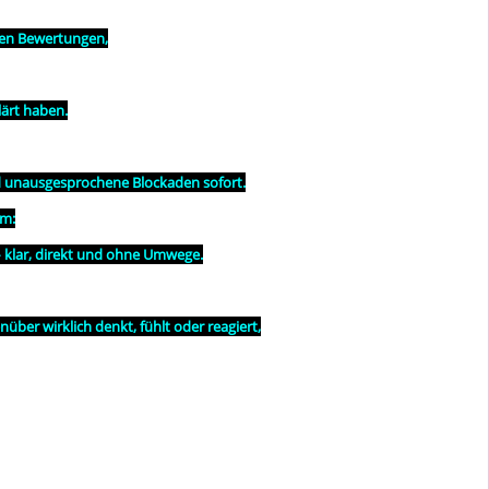
hren Bewertungen,
lärt haben.
d unausgesprochene Blockaden sofort.
um:
 – klar, direkt und ohne Umwege.
ber wirklich denkt, fühlt oder reagiert,