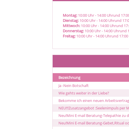
Montag:
10:00
Uhr
- 14:00
Uhr
und
17:0
Dienstag:
10:00
Uhr
- 14:00
Uhr
und
17:
Mittwoch:
10:00
Uhr
- 14:00
Uhr
und
17
Donnerstag:
10:00
Uhr
- 14:00
Uhr
und
Freitag:
10:00
Uhr
- 14:00
Uhr
und
17:00
Bezeichnung
Ja -Nein Botschaft
Wie gehts weiter in der Liebe?
Bekomme ich einen neuen Arbeitsvertra
NEU!!!Zusatzangebot :Seelenimpuls per M
Neu!Mini E-mail Beratung-Telepathie zu
Neu!Mini E-mail Beratung-Gebet,Ritual 