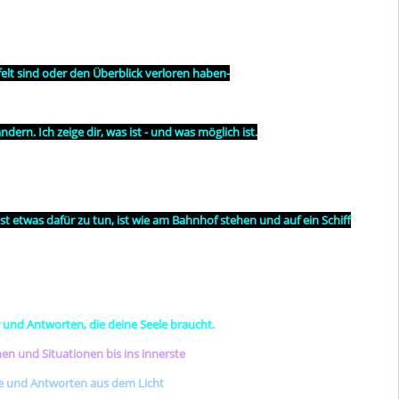
felt sind oder den Überblick verloren haben-
dern. Ich zeige dir, was ist - und was möglich ist.
t etwas dafür zu tun, ist wie am Bahnhof stehen und auf ein Schiff
er und Antworten, die deine Seele braucht.
en und Situationen bis ins innerste
lse und Antworten aus dem Licht