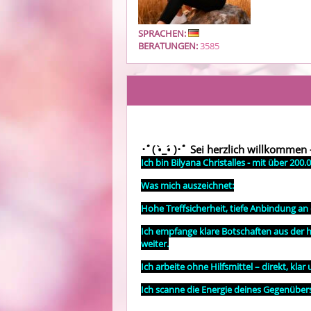
SPRACHEN:
BERATUNGEN:
3585
･ﾟ️( •̀_•́ )️･ﾟ
Sei herzlich willkommen -
Ich bin Bilyana Christalles - mit über 200
Was mich auszeichnet:
Hohe Treffsicherheit, tiefe Anbindung an 
Ich empfange klare Botschaften aus der h
weiter.
Ich arbeite ohne Hilfsmittel – direkt, klar
Ich scanne die Energie deines Gegenübers