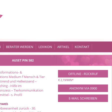
N
BERATER WERDEN
LEXIKON
ARTIKEL
KONTAKT
AUSET
PIN 582
sformations- &
OFFLINE - RÜCKRUF
ions Medium f Mensch & Tier
€ 2,19/MIN
*
lhörend und Hellwissend –
hing - Hilfe im
ANONYM VIA 0900
prozess – Tierkommunikation
ittel - s. Profil
E-MAIL SCHREIBEN
inweis
Abwesenheit zurück - 30.