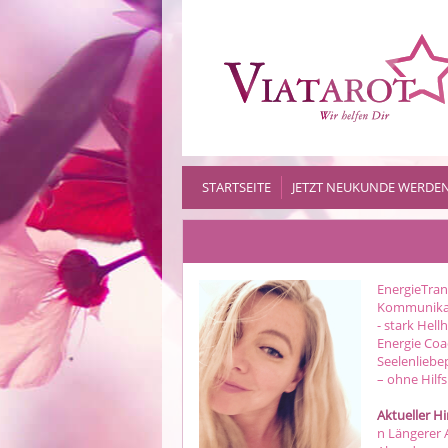
STARTSEITE
JETZT NEUKUNDE WERDE
EnergieTran
Kommunikat
- stark Hel
Energie Coac
Seelenliebe
– ohne Hilfsm
Aktueller H
n Längerer 