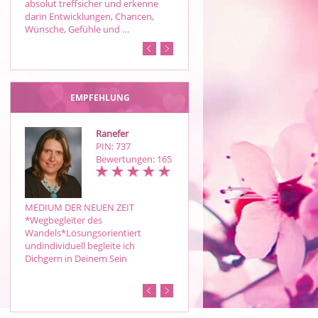
absolut treffsicher und erkenne
Bewusstseinscoach,
darin Entwicklungen, Chancen,
Blockadenlösung
Wünsche, Gefühle und …
EMPFEHLUNG
Ranefer
Melanie
PIN: 737
PIN: 111
Bewertungen: 165
Bewertungen: 25
MEDIUM DER NEUEN ZEIT
Hat unsere Liebe eine Chance? Wi
*Wegbegleiter des
geht es weiter im finanziellen
Wandels*Lösungsorientiert
Bereich? Hellseherische, mediale,
undindividuell begleite ich
einfühlsame und ehrliche Beratun
Dichgern in Deinem Sein
mit den Lenormandkarten und de
Astrologie. Pe…