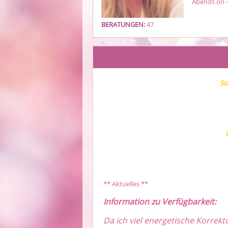
Abends on -
BERATUNGEN:
47
Sc
** Aktuelles **
Information zu Verfügbarkeit:
Da ich viel energetische Korrekt