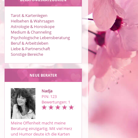
Tarot & Kartenlegen
Hellsehen & Wahrsagen
Astrologie & Horoskope
Medium & Channeling
Psychologische Lebensberatung
Beruf & Arbeitsleben
Liebe & Partnerschaft
Sonstige Bereiche
NEUE BERATER
Nadja
Babsi
PIN: 123
PIN: 389
Bewertungen: 1
Bewertungen: 24
Meine Offenheit macht meine
Hellsichtiges Kartenmedium
Beratung einzigartig. Mit viel Herz
,treffsicher, ehrlich und kompeten
und Humor deute ich die Karten
Klare Frage - klare Antwort.