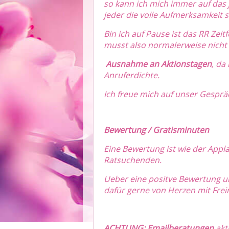
so kann ich mich immer auf das 
jeder die volle Aufmerksamkeit 
Bin ich auf Pause ist das RR Zeit
musst also normalerweise nicht
Ausnahme an Aktionstagen
, da
Anruferdichte.
Ich freue mich auf unser Gesprä
Bewertung / Gratisminuten
Eine Bewertung ist wie der Appl
Ratsuchenden.
Ueber eine positve Bewertung u
dafür gerne von Herzen mit Frei
ACHTUNG: Emailberatungen
akt