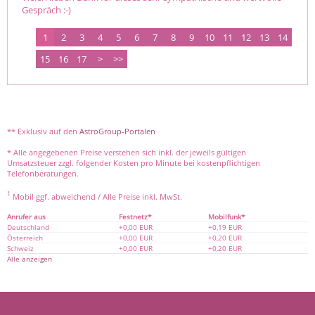
Gespräch :-)
1
2
3
4
5
6
7
8
9
10
11
12
13
14
15
16
17
>
>>
** Exklusiv auf den
AstroGroup-Portalen
* Alle angegebenen Preise verstehen sich inkl. der jeweils gültigen
Umsatzsteuer zzgl. folgender Kosten pro Minute bei kostenpflichtigen
Telefonberatungen.
1
Mobil ggf. abweichend / Alle Preise inkl. MwSt.
Anrufer aus
Festnetz*
Mobilfunk*
Deutschland
+0,00 EUR
+0,19 EUR
Österreich
+0,00 EUR
+0,20 EUR
Schweiz
+0,00 EUR
+0,20 EUR
Alle anzeigen