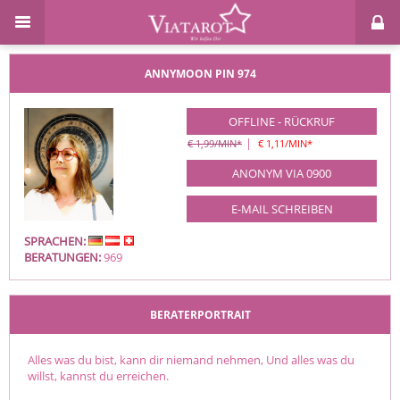
ANNYMOON
PIN 974
OFFLINE - RÜCKRUF
|
€ 1,99/MIN
*
€ 1,11/MIN
*
ANONYM VIA 0900
E-MAIL SCHREIBEN
SPRACHEN:
BERATUNGEN:
969
BERATERPORTRAIT
Alles was du bist, kann dir niemand nehmen, Und alles was du
willst, kannst du erreichen.