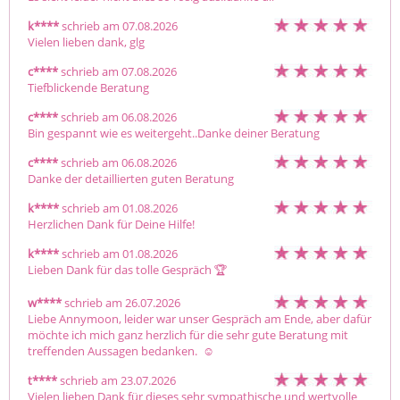
k****
schrieb am 07.08.2026
Vielen lieben dank, glg
c****
schrieb am 07.08.2026
Tiefblickende Beratung
c****
schrieb am 06.08.2026
Bin gespannt wie es weitergeht..Danke deiner Beratung
c****
schrieb am 06.08.2026
Danke der detaillierten guten Beratung
k****
schrieb am 01.08.2026
Herzlichen Dank für Deine Hilfe!
k****
schrieb am 01.08.2026
Lieben Dank für das tolle Gespräch 🏆
w****
schrieb am 26.07.2026
Liebe Annymoon, leider war unser Gespräch am Ende, aber dafür 
möchte ich mich ganz herzlich für die sehr gute Beratung mit 
treffenden Aussagen bedanken.  ☺ ️
t****
schrieb am 23.07.2026
Vielen lieben Dank für dieses sehr sympathische und wertvolle 