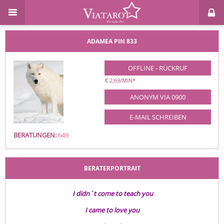
ADAMEA
PIN 833
OFFLINE - RÜCKRUF
€ 2,69/MIN
*
ANONYM VIA 0900
E-MAIL SCHREIBEN
BERATUNGEN:
649
BERATERPORTRAIT
I didn´t come to teach you
I came to love you