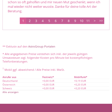
schon so oft geholfen und mir neuen Mut geschenkt, wenn ich 
mal wieder nicht weiter wusste. Danke für deine tolle Art der 
Beratung.
1
2
3
4
5
6
7
8
9
10
11
>
>>
** Exklusiv auf den
AstroGroup-Portalen
* Alle angegebenen Preise verstehen sich inkl. der jeweils gültigen
Umsatzsteuer zzgl. folgender Kosten pro Minute bei kostenpflichtigen
Telefonberatungen.
1
Mobil ggf. abweichend / Alle Preise inkl. MwSt.
Anrufer aus
Festnetz*
Mobilfunk*
Deutschland
+0,00 EUR
+0,19 EUR
Österreich
+0,00 EUR
+0,20 EUR
Schweiz
+0,00 EUR
+0,20 EUR
Alle anzeigen